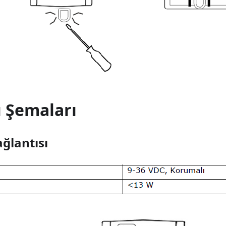
ı Şemaları
ğlantısı